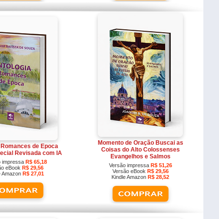
Momento de Oração Buscai as
a Romances de Epoca
Coisas do Alto Colossenses
ecial Revisada com IA
Evangelhos e Salmos
o impressa
R$ 65,18
Versão impressa
R$ 51,26
ão eBook
R$ 29,56
Versão eBook
R$ 29,56
le Amazon
R$ 27,01
Kindle Amazon
R$ 28,52