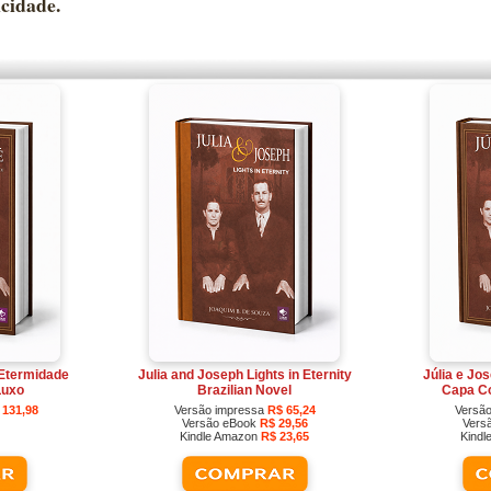
icidade.
 Etermidade
Julia and Joseph Lights in Eternity
Júlia e Jo
Luxo
Brazilian Novel
Capa C
 131,98
Versão impressa
R$ 65,24
Versã
Versão eBook
R$ 29,56
Vers
Kindle Amazon
R$ 23,65
Kind