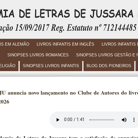
TIS EM ALEMÃO
LIVROS INFANTIS EM INGLÊS
LIVROS INFANTIS
SINOPSES LIVROS ROMANCES
SINOPSES LIVROS GESTÃO E
ELIGIÃO
SINOPSES LIVROS INFANTIS
BLOG DOS PIONEIROS
U anuncia novo lançamento no Clube de Autores do liv
2026
emia de Letras de Jussara tem a satisfação de anuncia