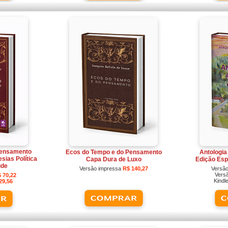
Pensamento
Ecos do Tempo e do Pensamento
Antologi
ias Política
Capa Dura de Luxo
Edição Esp
úde
Versão impressa
R$ 140,27
Versã
Vers
 70,22
Kind
29,56