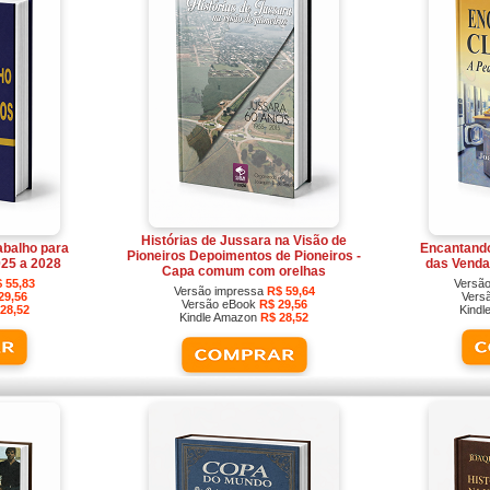
Histórias de Jussara na Visão de
abalho para
Encantando
Pioneiros Depoimentos de Pioneiros -
025 a 2028
das Venda
Capa comum com orelhas
 55,83
Versã
Versão impressa
R$ 59,64
29,56
Vers
Versão eBook
R$ 29,56
28,52
Kind
Kindle Amazon
R$ 28,52