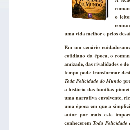
romanc
o leit
comuni
uma vida melhor e pelos desa
Em um cenário cuidadosament
cotidiano da época, o roman
amizade, das rivalidades e de
tempo pode transformar dest
pre
Toda Felicidade do Mundo
a história das famílias pion
uma narrativa envolvente, ri
uma época em que a simplic
autor por mais este import
conhecerem
Toda Felicidade