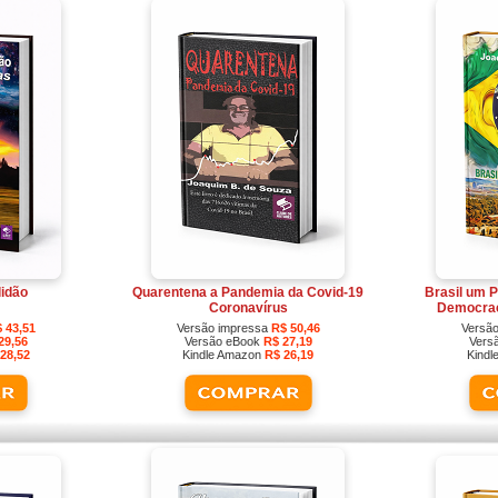
lidão
Quarentena a Pandemia da Covid-19
Brasil um P
Coronavírus
Democrac
 43,51
Versão impressa
R$ 50,46
Versã
29,56
Versão eBook
R$ 27,19
Vers
28,52
Kindle Amazon
R$ 26,19
Kind